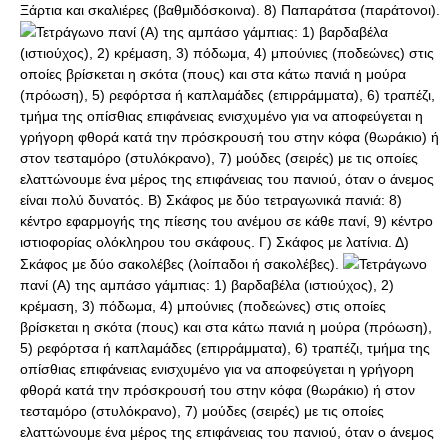
Ξάρτια και σκαλιέρες (βαθμιδόσκοινα). 8) Παπαράτσα (παράτονοι).
Τετράγωνο πανί (Α) της αμπάσο γάμπιας: 1) βαρδαβέλα
(ιστιούχος), 2) κρέμαση, 3) πόδωμα, 4) μπούνιες (ποδεώνες) στις
οποίες βρίσκεται η σκότα (πους) και στα κάτω πανιά η μούρα
(πρόωση), 5) ρεφόρτσα ή καπλαμάδες (επιρράμματα), 6) τραπέζι,
τμήμα της οπίσθιας επιφάνειας ενισχυμένο για να αποφεύγεται η
γρήγορη φθορά κατά την πρόσκρουσή του στην κόφα (θωράκιο) ή
στον τεσταμόρο (στυλόκρανο), 7) μούδες (σειρές) με τις οποίες
ελαττώνουμε ένα μέρος της επιφάνειας του πανιού, όταν ο άνεμος
είναι πολύ δυνατός. Β) Σκάφος με δύο τετραγωνικά πανιά: 8)
κέντρο εφαρμογής της πίεσης του ανέμου σε κάθε πανί, 9) κέντρο
ιστιοφορίας ολόκληρου του σκάφους. Γ) Σκάφος με λατίνια. Δ)
Σκάφος με δύο σακολέβες (λοίπαδοι ή σακολέβες).
Τετράγωνο
πανί (Α) της αμπάσο γάμπιας: 1) βαρδαβέλα (ιστιούχος), 2)
κρέμαση, 3) πόδωμα, 4) μπούνιες (ποδεώνες) στις οποίες
βρίσκεται η σκότα (πους) και στα κάτω πανιά η μούρα (πρόωση),
5) ρεφόρτσα ή καπλαμάδες (επιρράμματα), 6) τραπέζι, τμήμα της
οπίσθιας επιφάνειας ενισχυμένο για να αποφεύγεται η γρήγορη
φθορά κατά την πρόσκρουσή του στην κόφα (θωράκιο) ή στον
τεσταμόρο (στυλόκρανο), 7) μούδες (σειρές) με τις οποίες
ελαττώνουμε ένα μέρος της επιφάνειας του πανιού, όταν ο άνεμος