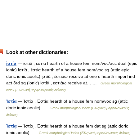
Look at other dictionaries:
ἱστία
— ἱστίᾱ , ἑστία hearth of a house fem nom/voc/acc dual (epic
ionic) ἱστίᾱ , ἑστία hearth of a house fem nom/voc sg (attic epic
doric ionic aeolic) ἱ̱στίᾱ , ἑστιάω receive at one s hearth imperf ind
act 3rd sg (ionic) ἱστίᾱ , ἑστιάω receive at… …
Greek morphological
index (Ελληνική μορφολογικούς δείκτες)
Ἱστία
— Ἱστίᾱ , Ἑστία hearth of a house fem nom/voc sg (attic
doric ionic aeolic) …
Greek morphological index (Ελληνική μορφολογικούς
δείκτες)
Ἱστίᾳ
— Ἱστίᾱͅ , Ἑστία hearth of a house fem dat sg (attic doric
ionic aeolic) …
Greek morphological index (Ελληνική μορφολογικούς δείκτες)