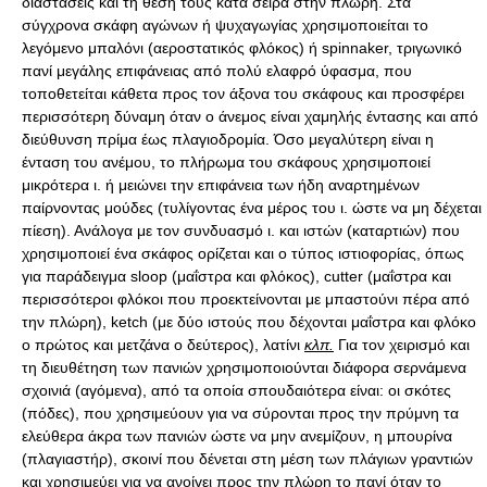
διαστάσεις και τη θέση τους κατά σειρά στην πλώρη. Στα
σύγχρονα σκάφη αγώνων ή ψυχαγωγίας χρησιμοποιείται το
λεγόμενο μπαλόνι (αεροστατικός φλόκος) ή spinnaker, τριγωνικό
πανί μεγάλης επιφάνειας από πολύ ελαφρό ύφασμα, που
τοποθετείται κάθετα προς τον άξονα του σκάφους και προσφέρει
περισσότερη δύναμη όταν ο άνεμος είναι χαμηλής έντασης και από
διεύθυνση πρίμα έως πλαγιοδρομία. Όσο μεγαλύτερη είναι η
ένταση του ανέμου, το πλήρωμα του σκάφους χρησιμοποιεί
μικρότερα ι. ή μειώνει την επιφάνεια των ήδη αναρτημένων
παίρνοντας μούδες (τυλίγοντας ένα μέρος του ι. ώστε να μη δέχεται
πίεση). Ανάλογα με τον συνδυασμό ι. και ιστών (καταρτιών) που
χρησιμοποιεί ένα σκάφος ορίζεται και ο τύπος ιστιοφορίας, όπως
για παράδειγμα sloop (μαΐστρα και φλόκος), cutter (μαΐστρα και
περισσότεροι φλόκοι που προεκτείνονται με μπαστούνι πέρα από
την πλώρη), ketch (με δύο ιστούς που δέχονται μαΐστρα και φλόκο
ο πρώτος και μετζάνα ο δεύτερος), λατίνι
κλπ.
Για τον χειρισμό και
τη διευθέτηση των πανιών χρησιμοποιούνται διάφορα σερνάμενα
σχοινιά (αγόμενα), από τα οποία σπουδαιότερα είναι: οι σκότες
(πόδες), που χρησιμεύουν για να σύρονται προς την πρύμνη τα
ελεύθερα άκρα των πανιών ώστε να μην ανεμίζουν, η μπουρίνα
(πλαγιαστήρ), σκοινί που δένεται στη μέση των πλάγιων γραντιών
και χρησιμεύει για να ανοίγει προς την πλώρη το πανί όταν το