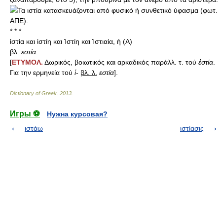
Τα ιστία κατασκευάζονται από φυσικό ή συνθετικό ύφασμα (φωτ.
ΑΠΕ).
* * *
ἱστία και ἱστίη και Ἱστίη και Ἱστιαία, ἡ (Α)
βλ.
εστία
.
[
ΕΤΥΜΟΛ.
Δωρικός, βοιωτικός και αρκαδικός παράλλ. τ. τού
ἑστία
.
Για την ερμηνεία τού
ἱ
-
βλ. λ.
εστία
].
Dictionary of Greek
.
2013
.
Игры ⚽
Нужна курсовая?
ιστάω
ιστίασις