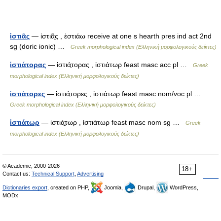
ἱστιᾶς
— ἱστιᾶ̱ς , ἑστιάω receive at one s hearth pres ind act 2nd
sg (doric ionic) …
Greek morphological index (Ελληνική μορφολογικούς δείκτες)
ἱστιάτορας
— ἱστιά̱τορας , ἱστιάτωρ feast masc acc pl …
Greek
morphological index (Ελληνική μορφολογικούς δείκτες)
ἱστιάτορες
— ἱστιά̱τορες , ἱστιάτωρ feast masc nom/voc pl …
Greek morphological index (Ελληνική μορφολογικούς δείκτες)
ἱστιάτωρ
— ἱστιά̱τωρ , ἱστιάτωρ feast masc nom sg …
Greek
morphological index (Ελληνική μορφολογικούς δείκτες)
© Academic, 2000-2026
18+
Contact us:
Technical Support
,
Advertising
Dictionaries export
, created on PHP,
Joomla,
Drupal,
WordPress,
MODx.