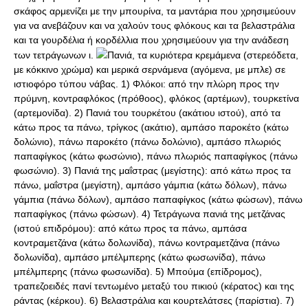
σκάφος αρμενίζει με την μπουρίνα, τα μαντάρια που χρησιμεύουν
για να ανεβάζουν και να χαλούν τους φλόκους και τα βελαστράλια
και τα γουρδέλια ή κορδέλλια που χρησιμεύουν για την ανάδεση
των τετράγωνων ι.
Πανιά, τα κυριότερα κρεμάμενα (στερεόδετα,
με κόκκινο χρώμα) και μερικά σερνάμενα (αγόμενα, με μπλε) σε
ιστιοφόρο τύπου νάβας. 1) Φλόκοι: από την πλώρη προς την
πρύμνη, κοντραφλόκος (πρόθοος), φλόκος (αρτέμων), τουρκετίνα
(αρτεμονίδα). 2) Πανιά του τουρκέτου (ακάτιου ιστού), από τα
κάτω προς τα πάνω, τρίγκος (ακάτιο), αμπάσο παροκέτο (κάτω
δολώνιο), πάνω παροκέτο (πάνω δολώνιο), αμπάσο πλωριός
παπαφίγκος (κάτω φωσώνιο), πάνω πλωριός παπαφίγκος (πάνω
φωσώνιο). 3) Πανιά της μαΐστρας (μεγίστης): από κάτω προς τα
πάνω, μαΐστρα (μεγίστη), αμπάσο γάμπια (κάτω δόλων), πάνω
γάμπια (πάνω δόλων), αμπάσο παπαφίγκος (κάτω φώσων), πάνω
παπαφίγκος (πάνω φώσων). 4) Τετράγωνα πανιά της μετζάνας
(ιστού επιδρόμου): από κάτω προς τα πάνω, αμπάσα
κοντραμετζάνα (κάτω δολωνίδα), πάνω κοντραμετζάνα (πάνω
δολωνίδα), αμπάσο μπέλμπερης (κάτω φωσωνίδα), πάνω
μπέλμπερης (πάνω φωσωνίδα). 5) Μπούμα (επίδρομος),
τραπεζοειδές πανί τεντωμένο μεταξύ του πικιού (κέρατος) και της
ράντας (κέρκου). 6) Βελαστράλια και κουρτελάτσες (παρίστια). 7)