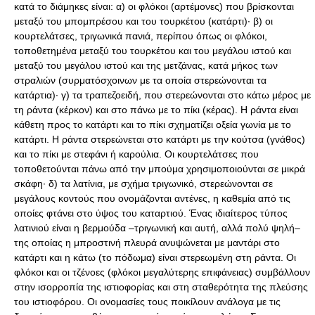
κατά το διάμηκες είναι: α) οι φλόκοι (αρτέμονες) που βρίσκονται
μεταξύ του μπομπρέσου και του τουρκέτου (κατάρτι)· β) οι
κουρτελάτσες, τριγωνικά πανιά, περίπου όπως οι φλόκοι,
τοποθετημένα μεταξύ του τουρκέτου και του μεγάλου ιστού και
μεταξύ του μεγάλου ιστού και της μετζάνας, κατά μήκος των
στραλιών (συρματόσχοινων με τα οποία στερεώνονται τα
κατάρτια)· γ) τα τραπεζοειδή, που στερεώνονται στο κάτω μέρος με
τη ράντα (κέρκον) και στο πάνω με το πίκι (κέρας). Η ράντα είναι
κάθετη προς το κατάρτι και το πίκι σχηματίζει οξεία γωνία με το
κατάρτι. Η ράντα στερεώνεται στο κατάρτι με την κούτσα (γνάθος)
και το πίκι με στεφάνι ή καρούλια. Οι κουρτελάτσες που
τοποθετούνται πάνω από την μπούμα χρησιμοποιούνται σε μικρά
σκάφη· δ) τα λατίνια, με σχήμα τριγωνικό, στερεώνονται σε
μεγάλους κοντούς που ονομάζονται αντένες, η καθεμία από τις
οποίες φτάνει στο ύψος του καταρτιού. Ένας ιδιαίτερος τύπος
λατινιού είναι η βερμούδα –τριγωνική και αυτή, αλλά πολύ ψηλή–
της οποίας η μπροστινή πλευρά ανυψώνεται με μαντάρι στο
κατάρτι και η κάτω (το πόδωμα) είναι στερεωμένη στη ράντα. Οι
φλόκοι και οι τζένοες (φλόκοι μεγαλύτερης επιφάνειας) συμβάλλουν
στην ισορροπία της ιστιοφορίας και στη σταθερότητα της πλεύσης
του ιστιοφόρου. Οι ονομασίες τους ποικίλουν ανάλογα με τις