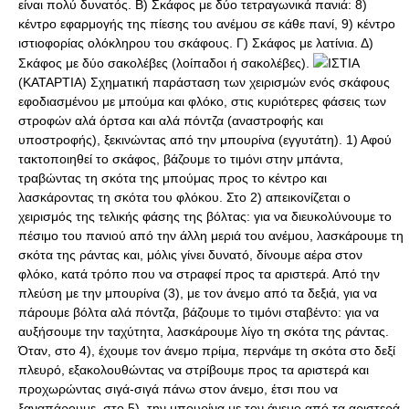
είναι πολύ δυνατός. Β) Σκάφος με δύο τετραγωνικά πανιά: 8)
κέντρο εφαρμογής της πίεσης του ανέμου σε κάθε πανί, 9) κέντρο
ιστιοφορίας ολόκληρου του σκάφους. Γ) Σκάφος με λατίνια. Δ)
Σκάφος με δύο σακολέβες (λοίπαδοι ή σακολέβες).
ΙΣΤΙΑ
(ΚΑΤΑΡΤΙΑ) Σχημaτική παράσταση των χειρισμών ενός σκάφους
εφοδιασμένου με μπούμα και φλόκο, στις κυριότερες φάσεις των
στροφών αλά όρτσα και αλά πόντζα (αναστροφής και
υποστροφής), ξεκινώντας από την μπουρίνα (εγγυτάτη). 1) Αφού
τακτοποιηθεί το σκάφος, βάζουμε το τιμόνι στην μπάντα,
τραβώντας τη σκότα της μπούμας προς το κέντρο και
λασκάροντας τη σκότα του φλόκου. Στο 2) απεικονίζεται ο
χειρισμός της τελικής φάσης της βόλτας: για να διευκολύνουμε το
πέσιμο του πανιού από την άλλη μεριά του ανέμου, λασκάρουμε τη
σκότα της ράντας και, μόλις γίνει δυνατό, δίνουμε αέρα στον
φλόκο, κατά τρόπο που να στραφεί προς τα αριστερά. Από την
πλεύση με την μπουρίνα (3), με τον άνεμο από τα δεξιά, για να
πάρουμε βόλτα αλά πόντζα, βάζουμε το τιμόνι σταβέντο: για να
αυξήσουμε την ταχύτητα, λασκάρουμε λίγο τη σκότα της ράντας.
Όταν, στο 4), έχουμε τον άνεμο πρίμα, περνάμε τη σκότα στο δεξί
πλευρό, εξακολουθώντας να στρίβουμε προς τα αριστερά και
προχωρώντας σιγά-σιγά πάνω στον άνεμο, έτσι που να
ξαναπάρουμε, στο 5), την μπουρίνα με τον άνεμο από τα αριστερά.