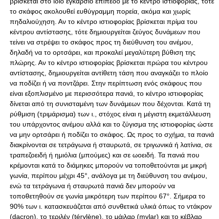
βρίσκεται στο ίδιο εγκάρσιο επίπεδο με το κέντρο ιστιοφορίας, τότε
το σκάφος ακολουθεί ευθύγραμμη πορεία, ακόμα και χωρίς
πηδαλιούχηση. Αν το κέντρο ιστιοφορίας βρίσκεται πρίμα του
κέντρου αντίστασης, τότε δημιουργείται ζεύγος δυνάμεων που
τείνει να στρέψει το σκάφος προς τη διεύθυνση του ανέμου,
δηλαδή να το ορτσάρει, και προκαλεί μεγαλύτερη βύθιση της
πλώρης. Αν το κέντρο ιστιοφορίας βρίσκεται πρώρα του κέντρου
αντίστασης, δημιουργείται αντίθετη τάση που αναγκάζει το πλοίο
να ποδίζει ή να ποντζάρει. Στην περίπτωση ενός σκάφους που
είναι εξοπλισμένο με περισσότερα πανιά, το κέντρο ιστιοφορίας
δίνεται από τη συνισταμένη των δυνάμεων που δέχονται. Κατά τη
ρύθμιση (τριμάρισμα) των ι., στόχος είναι η μέγιστη εκμετάλλευση
του υπάρχοντος ανέμου αλλά και το ζύγισμα της ιστιοφορίας ώστε
να μην ορτσάρει ή ποδίζει το σκάφος. Ως προς το σχήμα, τα πανιά
διακρίνονται σε τετράγωνα ή σταυρωτά, σε τριγωνικά ή λατίνια, σε
τραπεζοειδή ή ημιόλια (μπούμες) και σε ωοειδή. Τα πανιά που
κρέμονται κατά το διάμηκες μπορούν να τοποθετούνται με μικρή
γωνία, περίπου μέχρι 45°, ανάλογα με τη διεύθυνση του ανέμου,
ενώ τα τετράγωνα ή σταυρωτά πανιά δεν μπορούν να
τοποθετηθούν σε γωνία μικρότερη των περίπου 67°. Σήμερα το
90% των ι. κατασκευάζεται από συνθετικά υλικά όπως το ντάκρον
(dacron), το τεριλέν (térylène), το μάιλαρ (mylar) και το κέβλαρ