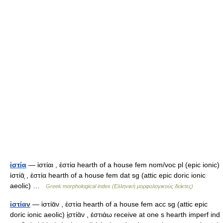
ἱστίᾳ
— ἱστίαι , ἑστία hearth of a house fem nom/voc pl (epic ionic)
ἱστίᾱͅ , ἑστία hearth of a house fem dat sg (attic epic doric ionic
aeolic) …
Greek morphological index (Ελληνική μορφολογικούς δείκτες)
ἱστίαν
— ἱστίᾱν , ἑστία hearth of a house fem acc sg (attic epic
doric ionic aeolic) ἱ̱στίᾱν , ἑστιάω receive at one s hearth imperf ind