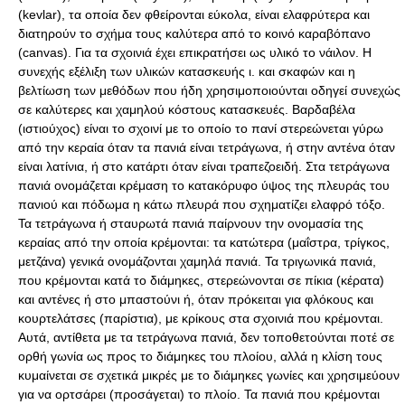
(kevlar), τα οποία δεν φθείρονται εύκολα, είναι ελαφρύτερα και
διατηρούν το σχήμα τους καλύτερα από το κοινό καραβόπανο
(canvas). Για τα σχοινιά έχει επικρατήσει ως υλικό το νάιλον. Η
συνεχής εξέλιξη των υλικών κατασκευής ι. και σκαφών και η
βελτίωση των μεθόδων που ήδη χρησιμοποιούνται οδηγεί συνεχώς
σε καλύτερες και χαμηλού κόστους κατασκευές. Βαρδαβέλα
(ιστιούχος) είναι το σχοινί με το οποίο το πανί στερεώνεται γύρω
από την κεραία όταν τα πανιά είναι τετράγωνα, ή στην αντένα όταν
είναι λατίνια, ή στο κατάρτι όταν είναι τραπεζοειδή. Στα τετράγωνα
πανιά ονομάζεται κρέμαση το κατακόρυφο ύψος της πλευράς του
πανιού και πόδωμα η κάτω πλευρά που σχηματίζει ελαφρό τόξο.
Τα τετράγωνα ή σταυρωτά πανιά παίρνουν την ονομασία της
κεραίας από την οποία κρέμονται: τα κατώτερα (μαΐστρα, τρίγκος,
μετζάνα) γενικά ονομάζονται χαμηλά πανιά. Τα τριγωνικά πανιά,
που κρέμονται κατά το διάμηκες, στερεώνονται σε πίκια (κέρατα)
και αντένες ή στο μπαστούνι ή, όταν πρόκειται για φλόκους και
κουρτελάτσες (παρίστια), με κρίκους στα σχοινιά που κρέμονται.
Αυτά, αντίθετα με τα τετράγωνα πανιά, δεν τοποθετούνται ποτέ σε
ορθή γωνία ως προς το διάμηκες του πλοίου, αλλά η κλίση τους
κυμαίνεται σε σχετικά μικρές με το διάμηκες γωνίες και χρησιμεύουν
για να ορτσάρει (προσάγεται) το πλοίο. Τα πανιά που κρέμονται