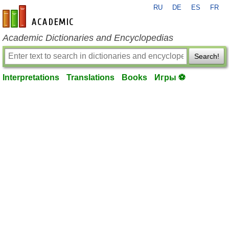
RU
DE
ES
FR
en-academic.com
Academic Dictionaries and Encyclopedias
Search!
Interpretations
Translations
Books
Игры ⚽