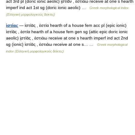
act 3rd pl (doric ionic aeolic) ἱ̱στίᾱν , ἑστιάω receive at one s hearth
imperf ind act 1st sg (doric ionic aeolic) …
Greek morphological index
(Ελληνική μορφολογικούς δείκτες)
ἱστίας
— ἱστίᾱς , ἑστία hearth of a house fem acc pl (epic ionic)
ἱστίᾱς , ἑστία hearth of a house fem gen sg (attic epic doric ionic
aeolic) ἱ̱στίᾱς , ἑστιάω receive at one s hearth imperf ind act 2nd
sg (ionic) ἱστίᾱς , ἑστιάω receive at one s… …
Greek morphological
index (Ελληνική μορφολογικούς δείκτες)